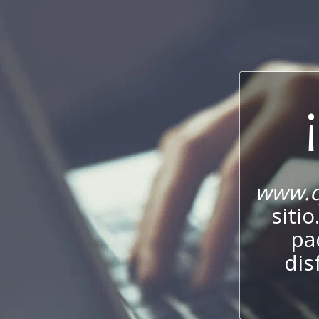
www.c
sitio
pa
dis