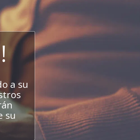
!
do a su
estros
rán
e su